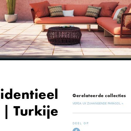
identieel
Gerelateerde collecties
VERSA UX ZIJHANGENDE PARASOL
 | Turkije
DEEL OP