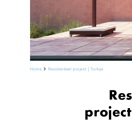
Home
Residentieel project | Turkije
Res
project