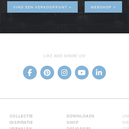
VIND EEN VERKOOPPUNT
WEBSHOP
LIKE AND SHARE US!
COLLECTIE
DOWNLOADS
UM
INSPIRATIE
SHOP
NI
VERHALEN
DESIGNERS
CO