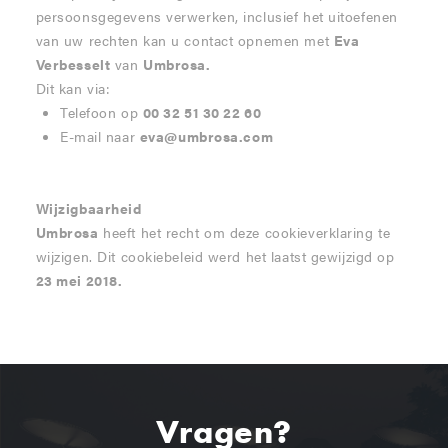
persoonsgegevens verwerken, inclusief het uitoefenen
van uw rechten kan u contact opnemen met
Eva
Verbesselt
van
Umbrosa.
Dit kan via:
Telefoon op
00 32 51 30 22 60
E-mail naar
eva@umbrosa.com
Wijzigbaarheid
Umbrosa
heeft het recht om deze cookieverklaring te
wijzigen. Dit cookiebeleid werd het laatst gewijzigd op
23 mei 2018.
Vragen?