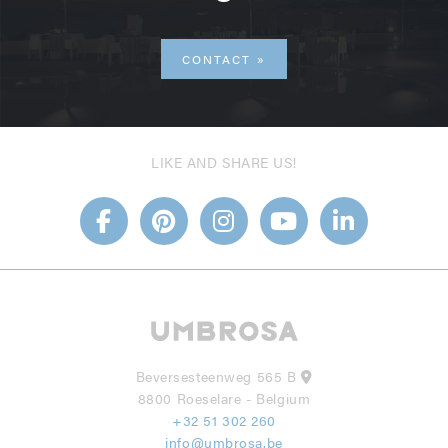
CONTACT
LIKE AND SHARE US!
Beversesteenweg 565 B
8800 Roeselare - Belgium
+32 51 302 260
info@umbrosa.be