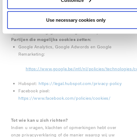
Daarnaast zijn er ook derde partijen met een andere
domeinnaam die via de website van
Umbrosa
cookies
plaatsen. Voorbeelden hiervan zijn Google en Facebook.
Use necessary cookies only
Ze houden het surfgedrag van gebruikers bij en maken
op basis van die gegevens een gebruikersprofiel aan.
Partijen die mogelijks cookies zetten:
Google Analytics, Google Adwords en Google
Remarketing:
https://www.google.be/intl/nl/policies/technologies/c
Hubspot:
https://legal.hubspot.com/privacy
-
policy
Facebook pixel:
https://www.facebook.com/policies/cookies/
Tot wie kan u zich richten?
Indien u vragen, klachten of opmerkingen hebt over
onze privacyverklaring of de manier waarop wij uw