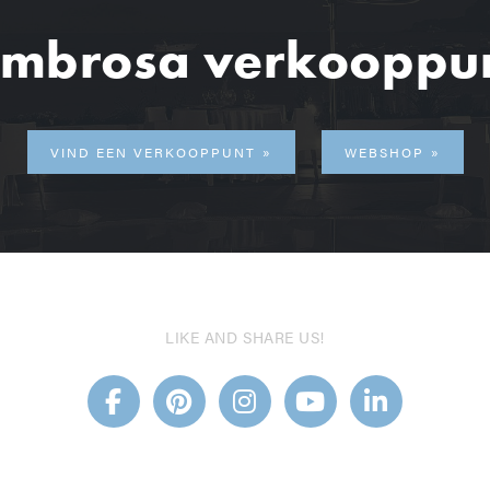
mbrosa verkooppu
VIND EEN VERKOOPPUNT
WEBSHOP
LIKE AND SHARE US!