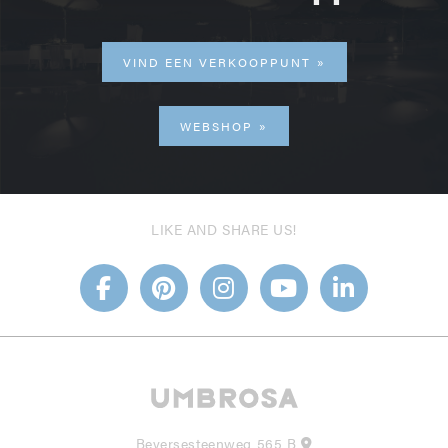
VIND EEN VERKOOPPUNT
WEBSHOP
LIKE AND SHARE US!
Beversesteenweg 565 B