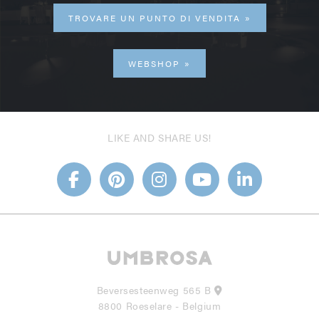
TROVARE UN PUNTO DI VENDITA
WEBSHOP
LIKE AND SHARE US!
Beversesteenweg 565 B
8800 Roeselare - Belgium