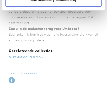
Ze hangen er reeds meer dan 6 jaar en zijn nog steeds in
perfecte staat. Wij dragen er ook zeer goed zorg voor
door ze elke avond systematisch binnen te leggen. Dat
gaat zeer vlot.
Zou u in de toekomst terug voor Umbrosa?
Zeer zeker, ik ben trouw aan alle leveranciers die kwaliteit
en design voorop stellen.
Gerelateerde collecties
BALKONPARASOL PARAFLEX
DEEL DIT VERHAAL