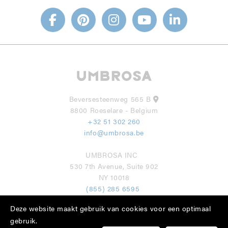
Beversesteenweg 565 B
8800 Roeselare - Belgium
+32 51 302 260
info@umbrosa.be
UMBROSA INC
530 7th Avenue, Suite 902
NY 10018
(855) 285 6595
info@umbrosa.com
Deze website maakt gebruik van cookies voor een optimaal
gebruik.