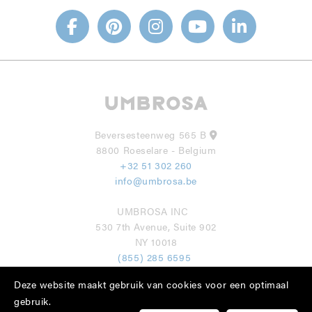
Beversesteenweg 565 B
8800 Roeselare - Belgium
+32 51 302 260
info@umbrosa.be
UMBROSA INC
530 7th Avenue, Suite 902
NY 10018
(855) 285 6595
info@umbrosa.com
Deze website maakt gebruik van cookies voor een optimaal
gebruik.