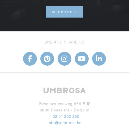
WEBSHOP
LIKE AND SHARE US!
Beversesteenweg 565 B
8800 Roeselare - Belgium
+32 51 302 260
info@umbrosa.be