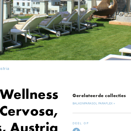
stria
 Wellness
Gerelateerde collecties
BALKONPARASOL PARAFLEX
 Cervosa,
, Austria
DEEL OP