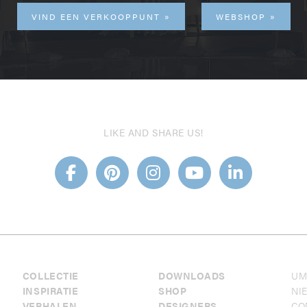
VIND EEN VERKOOPPUNT
WEBSHOP
LIKE AND SHARE US!
COLLECTIE
DOWNLOADS
UM
INSPIRATIE
SHOP
NI
VERHALEN
DESIGNERS
CO