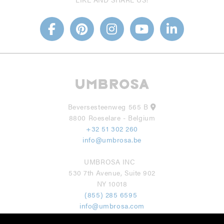
Beversesteenweg 565 B
8800 Roeselare - Belgium
+32 51 302 260
info@umbrosa.be
UMBROSA INC
530 7th Avenue, Suite 902
NY 10018
(855) 285 6595
info@umbrosa.com