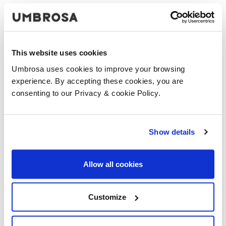
contemporanea all'aperto."
"Crediamo che gli spazi esterni possano essere
contemporaneamente sofisticati e moderni, e l'ombrellone
This website uses cookies
Karim Rashid incarna perfettamente questa filosofia", ha
osservato Karim Rashid. "È un privilegio collaborare con
Umbrosa uses cookies to improve your browsing
Umbrosa per presentare un design che non solo migliora
experience. By accepting these cookies, you are
gli ambienti esterni, ma riflette anche il nostro impegno
consenting to our Privacy & cookie Policy.
condiviso per la creatività e l'eccellenza."
Collezioni collegate
Show details
Allow all cookies
CONDIVIDERE QUESTA STORIA
Customize