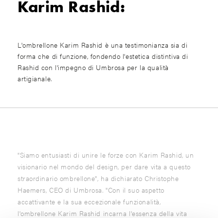
Karim Rashid:
L'ombrellone Karim Rashid è una testimonianza sia di
forma che di funzione, fondendo l'estetica distintiva di
Rashid con l'impegno di Umbrosa per la qualità
artigianale.
"Siamo entusiasti di unire le forze con Karim Rashid, un
visionario nel mondo del design, per dare vita a questo
straordinario ombrellone", ha dichiarato Christophe
Haemers, CEO di Umbrosa. "Con il suo aspetto
accattivante e la sua eccezionale funzionalità,
l'ombrellone Karim Rashid incarna l'essenza della vita