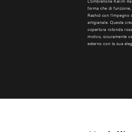
L'ombrellone Karim Ras
forma che di funzione, 
Rashid con l'impegno d
artigianale. Questa cr
copertura rotonda ros
motivo, sicuramente val
esterno con la sua el