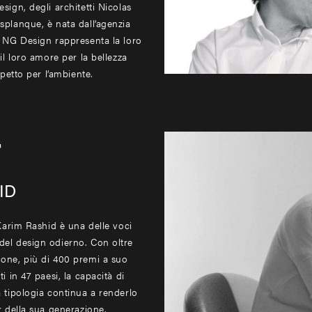
sign, degli architetti Nicolas
splanque, è nata dall’agenzia
. NG Design rappresenta la loro
 il loro amore per la bellezza
spetto per l’ambiente.
r
ID
 Karim Rashid è una delle voci
el design odierno. Con oltre
one, più di 400 premi a suo
i in 47 paesi, la capacità di
a tipologia continua a renderlo
r della sua generazione.