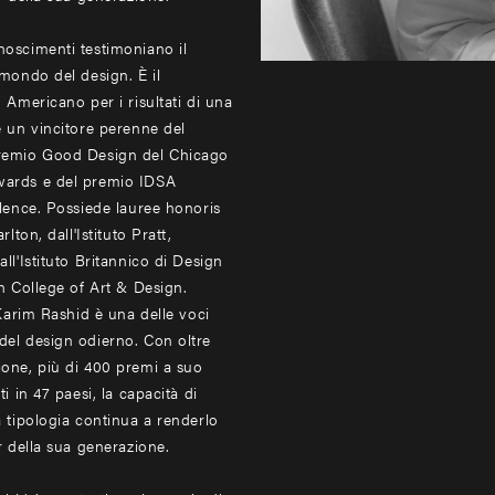
oscimenti testimoniano il
 mondo del design. È il
 Americano per i risultati di una
é un vincitore perenne del
remio Good Design del Chicago
wards e del premio IDSA
llence. Possiede lauree honoris
lton, dall'Istituto Pratt,
ll'Istituto Britannico di Design
n College of Art & Design.
 Karim Rashid è una delle voci
el design odierno. Con oltre
one, più di 400 premi a suo
i in 47 paesi, la capacità di
a tipologia continua a renderlo
r della sua generazione.