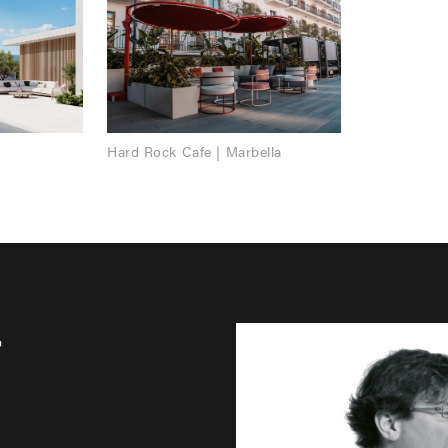
Hard Rock Cafe | Marbella
r