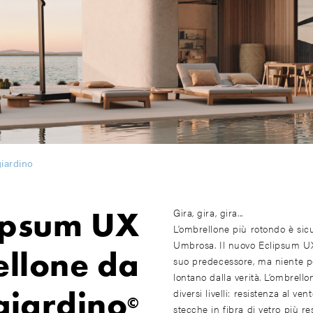
iardino
ipsum UX
Gira, gira, gira...
L’ombrellone più rotondo è si
Umbrosa. Il nuovo Eclipsum U
llone da
suo predecessore, ma niente p
lontano dalla verità. L’ombrello
giardino
diversi livelli: resistenza al v
©
stecche in fibra di vetro più re