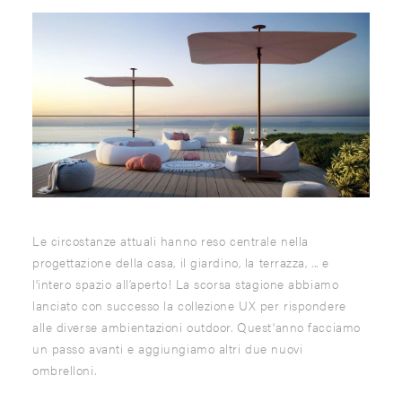
Le circostanze attuali hanno reso centrale nella
progettazione della casa, il giardino, la terrazza, ... e
l'intero spazio all’aperto! La scorsa stagione abbiamo
lanciato con successo la collezione UX per rispondere
alle diverse ambientazioni outdoor. Quest'anno facciamo
un passo avanti e aggiungiamo altri due nuovi
ombrelloni.