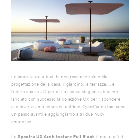
Le circostanze attuali hanno reso centrale nella
progettazione della casa, il giardino, la terrazza, ... e
l'intero spazio all’aperto! La scorsa stagione abbiamo
lanciato con successo la collezione UX per rispondere
alle diverse ambientazioni outdoor. Quest'anno facciamo
un passo avanti e aggiungiamo altri due nuovi
ombrelloni.
Lo
Spectra UX Architecture Full Black
è molto più di