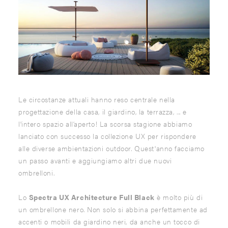
Le circostanze attuali hanno reso centrale nella
progettazione della casa, il giardino, la terrazza, ... e
l'intero spazio all’aperto! La scorsa stagione abbiamo
lanciato con successo la collezione UX per rispondere
alle diverse ambientazioni outdoor. Quest'anno facciamo
un passo avanti e aggiungiamo altri due nuovi
ombrelloni.
Lo
Spectra UX Architecture Full Black
è molto più di
un ombrellone nero. Non solo si abbina perfettamente ad
accenti o mobili da giardino neri, da anche un tocco di