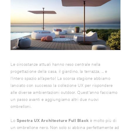
Le circostanze attuali hanno reso centrale nella
progettazione della casa, il giardino, la terrazza, ... e
l'intero spazio all’aperto! La scorsa stagione abbiamo
lanciato con successo la collezione UX per rispondere
alle diverse ambientazioni outdoor. Quest'anno facciamo
un passo avanti e aggiungiamo altri due nuovi
ombrelloni.
Lo
Spectra UX Architecture Full Black
è molto più di
un ombrellone nero. Non solo si abbina perfettamente ad