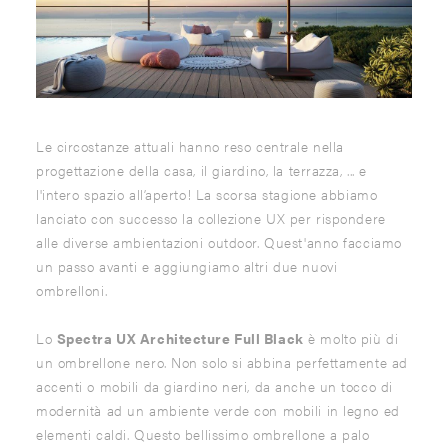
Le circostanze attuali hanno reso centrale nella
progettazione della casa, il giardino, la terrazza, ... e
l'intero spazio all’aperto! La scorsa stagione abbiamo
lanciato con successo la collezione UX per rispondere
alle diverse ambientazioni outdoor. Quest'anno facciamo
un passo avanti e aggiungiamo altri due nuovi
ombrelloni.
Lo
Spectra UX Architecture Full Black
è molto più di
un ombrellone nero. Non solo si abbina perfettamente ad
accenti o mobili da giardino neri, da anche un tocco di
modernità ad un ambiente verde con mobili in legno ed
elementi caldi. Questo bellissimo ombrellone a palo