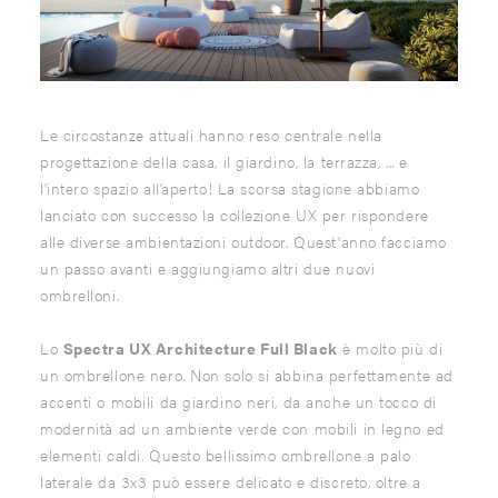
Le circostanze attuali hanno reso centrale nella
progettazione della casa, il giardino, la terrazza, ... e
l'intero spazio all’aperto! La scorsa stagione abbiamo
lanciato con successo la collezione UX per rispondere
alle diverse ambientazioni outdoor. Quest'anno facciamo
un passo avanti e aggiungiamo altri due nuovi
ombrelloni.
Lo
Spectra UX Architecture Full Black
è molto più di
un ombrellone nero. Non solo si abbina perfettamente ad
accenti o mobili da giardino neri, da anche un tocco di
modernità ad un ambiente verde con mobili in legno ed
elementi caldi. Questo bellissimo ombrellone a palo
laterale da 3x3 può essere delicato e discreto, oltre a