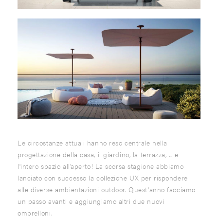
Le circostanze attuali hanno reso centrale nella
progettazione della casa, il giardino, la terrazza, ... e
l'intero spazio all’aperto! La scorsa stagione abbiamo
lanciato con successo la collezione UX per rispondere
alle diverse ambientazioni outdoor. Quest'anno facciamo
un passo avanti e aggiungiamo altri due nuovi
ombrelloni.