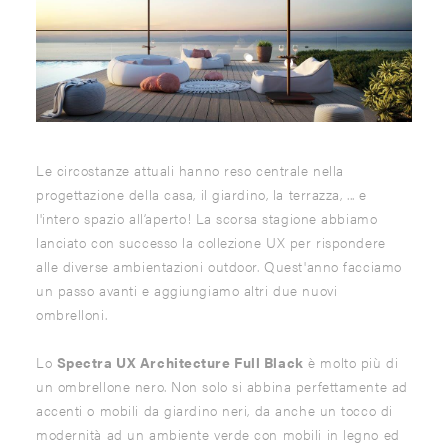
Le circostanze attuali hanno reso centrale nella
progettazione della casa, il giardino, la terrazza, ... e
l'intero spazio all’aperto! La scorsa stagione abbiamo
lanciato con successo la collezione UX per rispondere
alle diverse ambientazioni outdoor. Quest'anno facciamo
un passo avanti e aggiungiamo altri due nuovi
ombrelloni.
Lo
Spectra UX Architecture Full Black
è molto più di
un ombrellone nero. Non solo si abbina perfettamente ad
accenti o mobili da giardino neri, da anche un tocco di
modernità ad un ambiente verde con mobili in legno ed