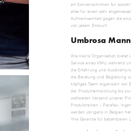
art Sonnenschirmen für sowoh
alles für einen sehr angemesse
Aufmerksamkeit gegen die einzi
von jedem Entwurf.
Umbrosa Manns
Wie kleine Organisation bietet 
Service eines KMU, während uns
die Erfahrung und Ausstrahlun
die Beratung und Begleitung v
köpfiges Team organisiert von 
der Produktentwicklung bis zur
weltweiten Versand unserer Pr
Produktreihen – Paraflex, Ingenu
werden übrigens in Belgien herg
Ihre Garantie für bezahlbaren L