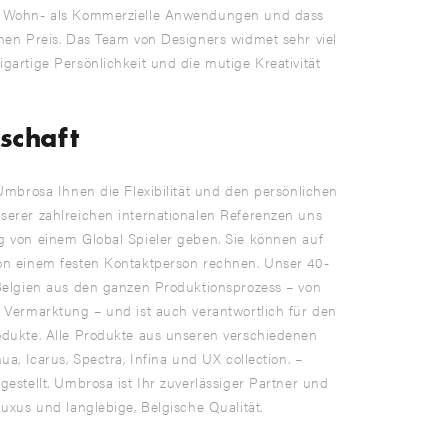
l Wohn- als Kommerzielle Anwendungen und dass
nen Preis. Das Team von Designers widmet sehr viel
gartige Persönlichkeit und die mutige Kreativität
chaft
Umbrosa Ihnen die Flexibilität und den persönlichen
erer zahlreichen internationalen Referenzen uns
g von einem Global Spieler geben. Sie können auf
on einem festen Kontaktperson rechnen. Unser 40-
Belgien aus den ganzen Produktionsprozess – von
 Vermarktung – und ist auch verantwortlich für den
odukte. Alle Produkte aus unseren verschiedenen
a, Icarus, Spectra, Infina und UX collection. –
estellt. Umbrosa ist Ihr zuverlässiger Partner und
uxus und langlebige, Belgische Qualität.