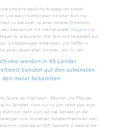
osa sind eine deutliche Aussage von sowohl
eit, und das in Kombination mit einer noch nie
nfach zu benutzen’ zu einer höheren Dimension
h sehr bewusst um mit internationalen
Designers
zu
elgien zu produzieren. Alle Teile sind hergestellt aus
um, UV-beständigen Materialien, und Stoffen in
t für einen dauerhaften Schatten, Jahr für Jahr.
chirme werden in 95 Länder
weltweit benützt auf den schönsten
n den meist bekannten
iche Quelle der Inspiration : Bäumen und Pflanzen
ise für Schatten, nicht nur für sich selbst aber auch
 stützt sich dann auch auf das Geniale von der
ielseitigen und innovativen Schattenkreationen, weit
schirm. Umbrosa ist DER Spezialist in state-of-the-