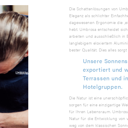
Die Schattenlösungen von Umbr
Eleganz als schlichter Einfachh
dagewesenen Ergonomie die ‚ei
hebt. Umbrosa entscheidet sic
arbeiten und ausschließlich in B
langlebigem eloxiertem Alumini
bester Qualität. Dies alles sorg
Unsere Sonnens
exportiert und 
Terrassen und i
Hotelgruppen.
Die Natur ist eine unerschöpfl
sorgen für eine einzigartige We
für Ihren Lebensraum. Umbrosa
Natur für die Entwicklung von v
weg von dem klassischen Sonnen