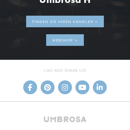
FINDEN SIE IHREN HÄNDLER
WEBSHOP
LIKE AND SHARE US!