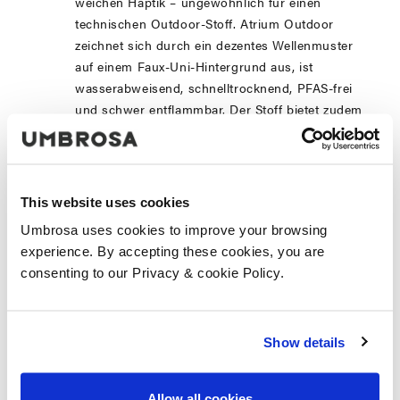
weichen Haptik – ungewöhnlich für einen
technischen Outdoor-Stoff. Atrium Outdoor
zeichnet sich durch ein dezentes Wellenmuster
auf einem Faux-Uni-Hintergrund aus, ist
wasserabweisend, schnelltrocknend, PFAS-frei
und schwer entflammbar. Der Stoff bietet zudem
eine hervorragende Beständigkeit gegen Chlor,
Salzwasser und UV-Strahlung.
Gestell: Sunlight Magic Coating
Eine innovative Lackierung, die im wechselnden
This website uses cookies
Sonnenlicht faszinierende grüne und blaue
Umbrosa uses cookies to improve your browsing
Nuancen offenbart – für ein ständig
experience. By accepting these cookies, you are
wechselndes, faszinierendes Farbspiel.
consenting to our Privacy & cookie Policy.
Sockel: Lavastein in Beryl Green
Eine luxuriöse, natürliche Verarbeitung, die
Stabilität mit ästhetischer Raffinesse kombiniert
Show details
und dem Sonnenschirm eine zeitlose
Ausstrahlung verleiht.
Benutzerfreundlichkeit: Umbrosa Versa
Allow all cookies