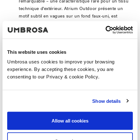
remarquable – une caractéristique rare pour un tissu
technique d'extérieur. Atrium Outdoor présente un
motif subtil en vagues sur un fond faux-uni, est
hydrofuge, sèche rapidement, sans PFAS et ignifuge.
Il offre également une résistance exceptionnelle au
chlore, à l’eau de mer et aux intempéries UV.
Structure : Revêtement Sunlight Magic
This website uses cookies
Un revêtement innovant qui révèle des teintes vertes
et bleues en fonction de la lumière du soleil, créant
Umbrosa uses cookies to improve your browsing
un jeu de couleurs fascinant et évolutif.
experience. By accepting these cookies, you are
Base : Pierre de lave en Beryl Green
consenting to our Privacy & cookie Policy.
Une finition naturelle et luxueuse qui allie stabilité et
esthétique, conférant au parasol une allure
intemporelle.
Show details
Facilité d’utilisation : Système Umbrosa Versa
Le système Versa permet une ouverture, une
fermeture et une inclinaison sans effort. De plus, le
Allow all cookies
parasol pivote à 360° autour de son axe,
garantissant une fonctionnalité maximale avec un