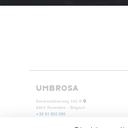
Beversesteenweg 565 B
8800 Roeselare - Belgium
+32 51 302 260
info@umbrosa.be