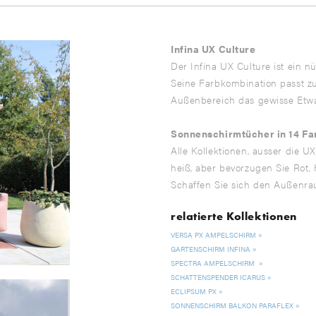
Infina UX Culture
Der Infina UX Culture ist ein n
Seine Farbkombination passt z
Außenbereich das gewisse Etwa
Sonnenschirmtücher in 14 Fa
Alle Kollektionen, ausser die UX
heiß, aber bevorzugen Sie Rot, 
Schaffen Sie sich den Außenrau
relatierte Kollektionen
VERSA PX AMPELSCHIRM
GARTENSCHIRM INFINA
SPECTRA AMPELSCHIRM
SCHATTENSPENDER ICARUS
ECLIPSUM PX
SONNENSCHIRM BALKON PARAFLEX