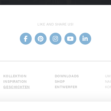
LIKE AND SHARE US!
KOLLEKTION
DOWNLOADS
UM
INSPIRATION
SHOP
NA
GESCHICHTEN
ENTWERFER
KO