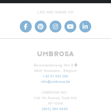
LIKE AND SHARE US!
Beversesteenweg 565 B
8800 Roeselare - Belgium
+32 51 302 260
info@umbrosa.be
UMBROSA INC
530 7th Avenue, Suite 902
NY 10018
(855) 285 6595