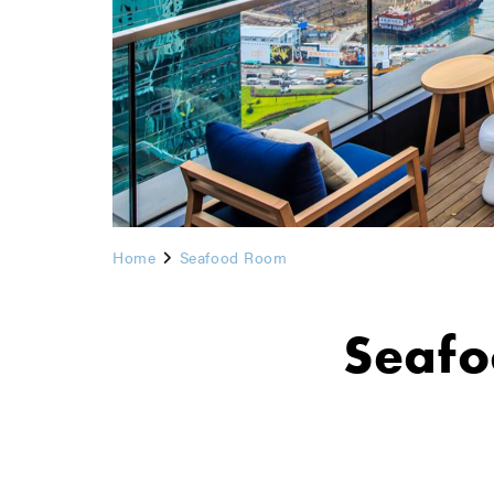
Home
Seafood Room
Seaf