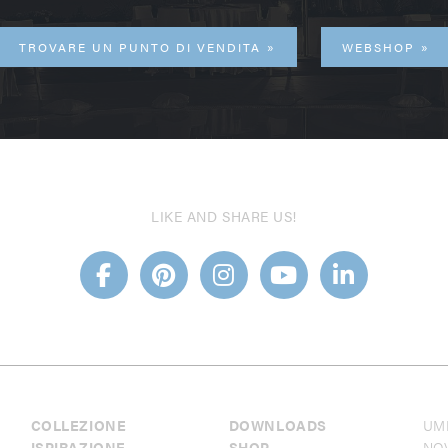
TROVARE UN PUNTO DI VENDITA
WEBSHOP
LIKE AND SHARE US!
COLLEZIONE
DOWNLOADS
UM
ISPIRAZIONE
SHOP
NO