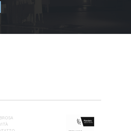
BROSA
VITÀ
NTATTO