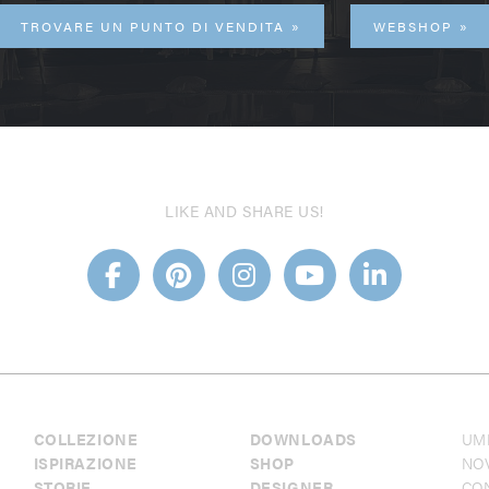
TROVARE UN PUNTO DI VENDITA
WEBSHOP
LIKE AND SHARE US!
COLLEZIONE
DOWNLOADS
UM
ISPIRAZIONE
SHOP
NO
STORIE
DESIGNER
CO