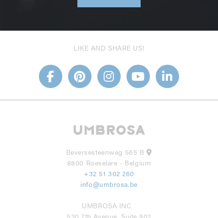
LIKE AND SHARE US!
Beversesteenweg 565 B
8800 Roeselare - Belgium
+32 51 302 260
info@umbrosa.be
UMBROSA INC
530 7th Avenue, Suite 902