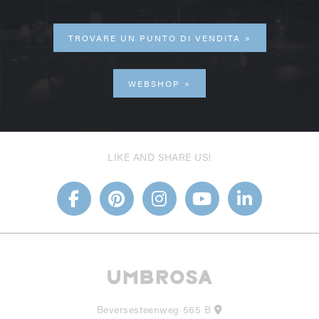
TROVARE UN PUNTO DI VENDITA
WEBSHOP
LIKE AND SHARE US!
Beversesteenweg 565 B