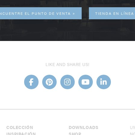
NCUENTRE EL PUNTO DE VENTA
TIENDA EN LÍNEA
LIKE AND SHARE US!
COLECCIÓN
DOWNLOADS
U
INSPIRACIÓN
SHOP
NO