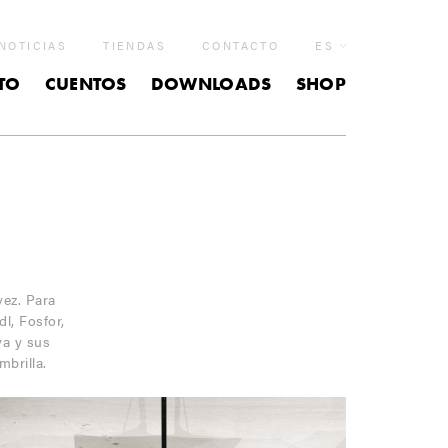
NOTICIAS
TIENDAS
CONTACTO
ES
TO
CUENTOS
DOWNLOADS
SHOP
vez. Para
l, Fosfor,
va y sus
brilla.