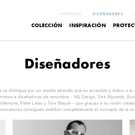
UMBROSA
DISEÑADORES
COLECCIÓN
INSPIRACIÓN
PROYEC
Diseñadores
se distingue por un diseño atrevido que es accesible y lúdico a la 
urrimos a diseñadores de renombre – NG Design, Dirk Wynants, Bund
Willemyns, Peter Leleu y Tore Bleuzé – que gracias a su visión creati
innovadoras consiguen redefinir completamente el concepto de la som