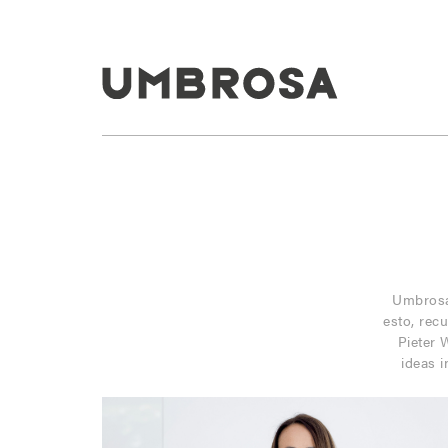
Umbrosa 
esto, rec
Pieter 
ideas 