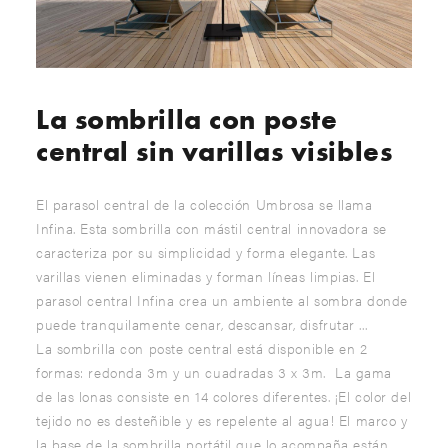
La sombrilla con poste
central sin varillas visibles
El parasol central de la colección Umbrosa se llama
Infina. Esta sombrilla con mástil central innovadora se
caracteriza por su simplicidad y forma elegante. Las
varillas vienen eliminadas y forman líneas limpias. El
parasol central Infina crea un ambiente al sombra donde
puede tranquilamente cenar, descansar, disfrutar ...
La sombrilla con poste central está disponible en 2
formas: redonda 3m y un cuadradas 3 x 3m. La gama
de las lonas consiste en 14 colores diferentes. ¡El color del
tejido no es desteñible y es repelente al agua! El marco y
la base de la sombrilla portátil que lo acompaña están