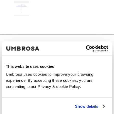
Tejidos
This website uses cookies
Umbrosa Fabric
— BY SUNBRELLA OR
Umbrosa uses cookies to improve your browsing
experience. By accepting these cookies, you are
TUVATEXTIL ǀ 100% ACRYL 260G/M² ǀ COLOR
consenting to our Privacy & cookie Policy.
RATING 7/8 ǀ WATER REPELLENT ǀ 30° WASH
Show details
NATURAL
BLACK
APIO
TAUPE