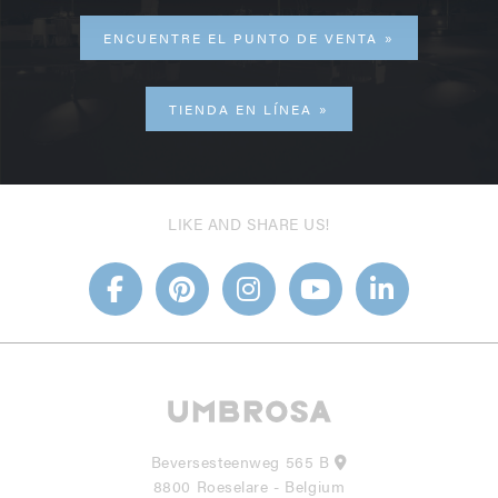
ENCUENTRE EL PUNTO DE VENTA
TIENDA EN LÍNEA
LIKE AND SHARE US!
Beversesteenweg 565 B
8800 Roeselare - Belgium