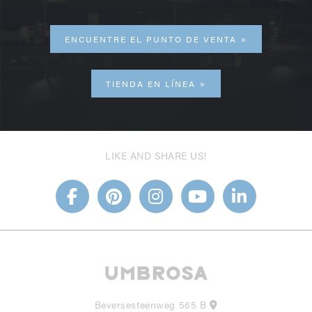
ENCUENTRE EL PUNTO DE VENTA
TIENDA EN LÍNEA
LIKE AND SHARE US!
Beversesteenweg 565 B