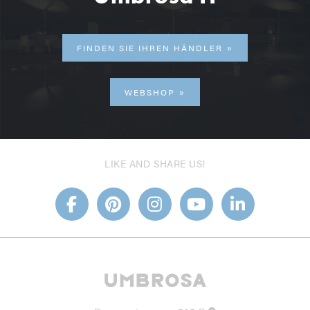
FINDEN SIE IHREN HÄNDLER
WEBSHOP
LIKE AND SHARE US!