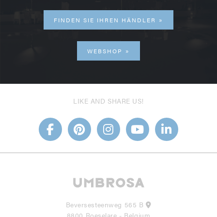
FINDEN SIE IHREN HÄNDLER
WEBSHOP
LIKE AND SHARE US!
Beversesteenweg 565 B
8800 Roeselare - Belgium