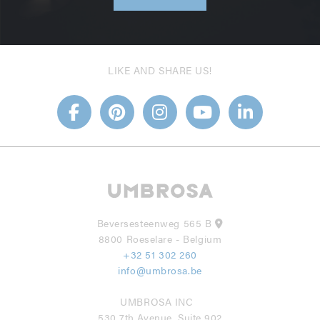
LIKE AND SHARE US!
Beversesteenweg 565 B
8800 Roeselare - Belgium
+32 51 302 260
info@umbrosa.be
UMBROSA INC
530 7th Avenue, Suite 902