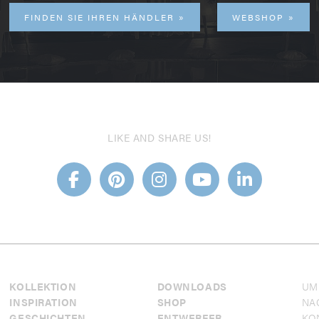
FINDEN SIE IHREN HÄNDLER
WEBSHOP
LIKE AND SHARE US!
KOLLEKTION
DOWNLOADS
UM
INSPIRATION
SHOP
NA
GESCHICHTEN
ENTWERFER
KO