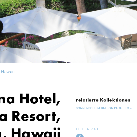
 Hawaii
a Hotel,
relatierte Kollektionen
SONNENSCHIRM BALKON PARAFLEX
 Resort,
, Hawaii
TEILEN AUF