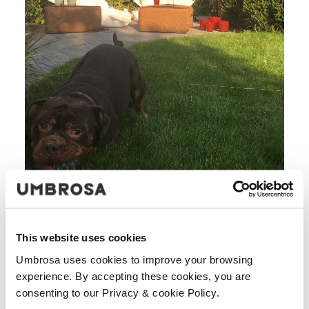
Rosa, runder Design-Schirm Eclipsum
This website uses cookies
Umbrosa uses cookies to improve your browsing
Doch, das können Sie! Es ist eine Besonderheit, aber der
experience. By accepting these cookies, you are
rosa, runde Sonnenschirm ist eine Tatsache. Wussten Sie,
consenting to our Privacy & cookie Policy.
dass wir alle unsere Schirme bemalen können? Wir