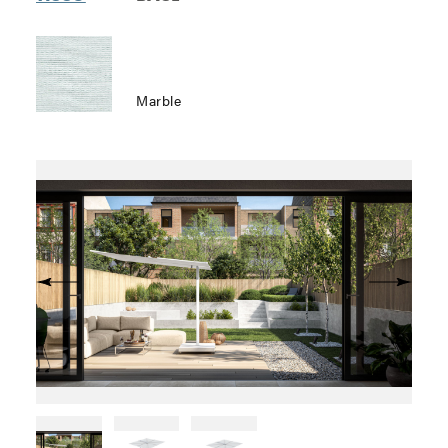
Marble
pr̩c̩dent
Suivant