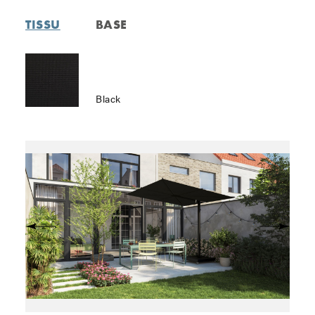
TISSU
BASE
Black
pr̩c̩dent
Suivant