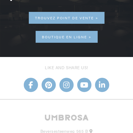
TROUVEZ POINT DE VENTE
BOUTIQUE EN LIGNE
LIKE AND SHARE US!
Beversesteenweg 565 B