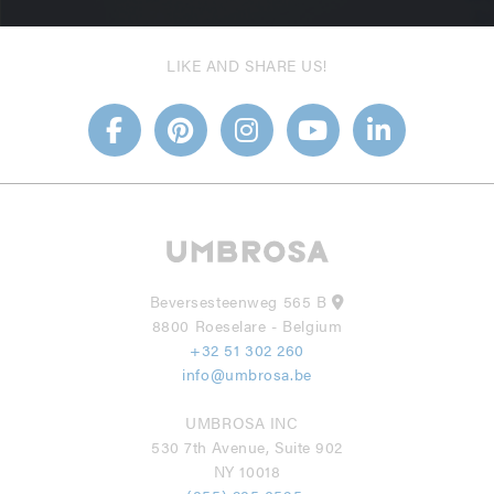
LIKE AND SHARE US!
Beversesteenweg 565 B
8800 Roeselare - Belgium
+32 51 302 260
info@umbrosa.be
UMBROSA INC
530 7th Avenue, Suite 902
NY 10018