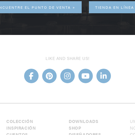
NCUENTRE EL PUNTO DE VENTA
TIENDA EN LÍNEA
LIKE AND SHARE US!
COLECCIÓN
DOWNLOADS
U
INSPIRACIÓN
SHOP
NO
CUENTOS
DISEÑADORES
C