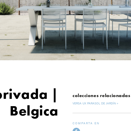
privada |
colecciones relacionadas
VERSA UX PARASOL DE JARDÍN
Belgica
COMPARTA EN