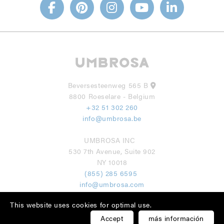
Beversesteenweg 565 B
8800 Roeselare - Belgium
+32 51 302 260
info@umbrosa.be
UMBROSA INC
530 7th Avenue, Suite 902
NY 10018
(855) 285 6595
info@umbrosa.com
This website uses cookies for optimal use.
Accept
más información
Privacy Policy
Disclaimer
Cookie Policy