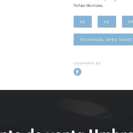
fichas técnicas.
2D
3D
P
TECHNICAL SPEC SHEE
COMPARTA EN