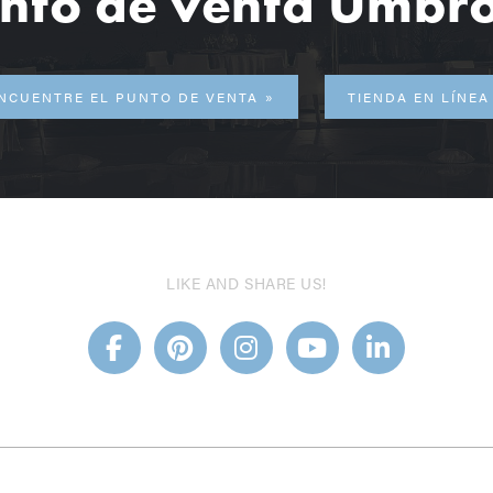
nto de venta Umbr
NCUENTRE EL PUNTO DE VENTA
TIENDA EN LÍNEA
LIKE AND SHARE US!