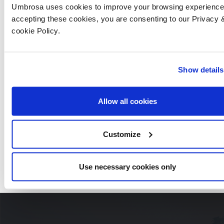
instalación. Los manuales se encuentran por colección
Umbrosa uses cookies to improve your browsing experience
en
nuestro sitio
web. Todos los repuestos se pueden
accepting these cookies, you are consenting to our Privacy 
solicitar a través de su distribuidor Umbrosa.
cookie Policy.
colecciones relacionadas
Show details
COMPARTA ESTE CUENTO
Allow all cookies
Customize
Use necessary cookies only