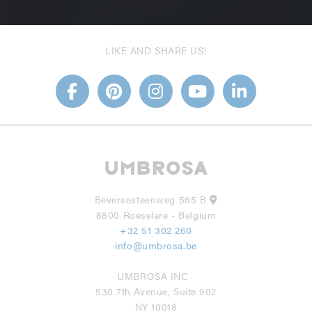
LIKE AND SHARE US!
Beversesteenweg 565 B
8800 Roeselare - Belgium
+32 51 302 260
info@umbrosa.be
UMBROSA INC
530 7th Avenue, Suite 902
NY 10018