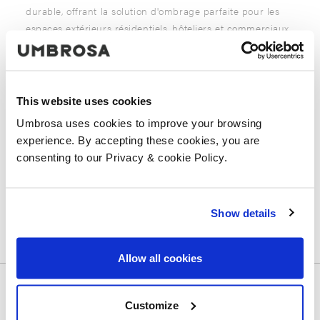
durable, offrant la solution d'ombrage parfaite pour les
espaces extérieurs résidentiels, hôteliers et commerciaux.
Notre équipe se réjouit de rencontrer la communauté
internationale du design et de l'architecture pour
présenter comment Umbrosa combine innovation, savoir-
faire et raffinement esthétique dans chaque conception
This website uses cookies
d'ombrage extérieur.
Umbrosa uses cookies to improve your browsing
experience. By accepting these cookies, you are
consenting to our Privacy & cookie Policy.
PARTAGEZ CET ARTICLE
Show details
Allow all cookies
Customize